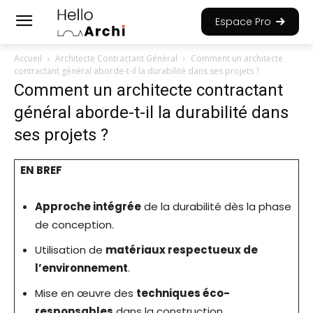
Espace Pro
Accueil
Architecte Contractant Général
Comment un architecte
contractant général aborde-t-il la durabilité dans ses projets ?
Comment un architecte contractant
général aborde-t-il la durabilité dans
ses projets ?
EN BREF
Approche intégrée
de la durabilité dès la phase
de conception.
Utilisation de
matériaux respectueux de
l’environnement
.
Mise en œuvre des
techniques éco-
responsables
dans la construction.