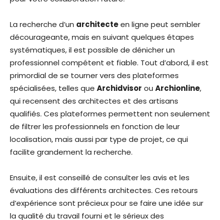
La recherche d’un
architecte
en ligne peut sembler
décourageante, mais en suivant quelques étapes
systématiques, il est possible de dénicher un
professionnel compétent et fiable. Tout d’abord, il est
primordial de se tourner vers des plateformes
spécialisées, telles que
Archidvisor
ou
Archionline
,
qui recensent des architectes et des artisans
qualifiés. Ces plateformes permettent non seulement
de filtrer les professionnels en fonction de leur
localisation, mais aussi par type de projet, ce qui
facilite grandement la recherche.
Ensuite, il est conseillé de consulter les avis et les
évaluations des différents architectes. Ces retours
d’expérience sont précieux pour se faire une idée sur
la qualité du travail fourni et le sérieux des