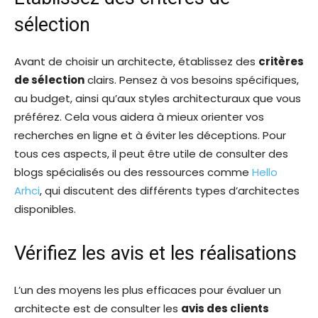
sélection
Avant de choisir un architecte, établissez des
critères
de sélection
clairs. Pensez à vos besoins spécifiques,
au budget, ainsi qu’aux styles architecturaux que vous
préférez. Cela vous aidera à mieux orienter vos
recherches en ligne et à éviter les déceptions. Pour
tous ces aspects, il peut être utile de consulter des
blogs spécialisés ou des ressources comme
Hello
Arhci
, qui discutent des différents types d’architectes
disponibles.
Vérifiez les avis et les réalisations
L’un des moyens les plus efficaces pour évaluer un
architecte est de consulter les
avis des clients