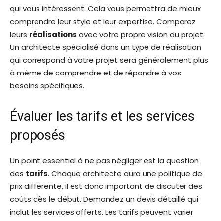
qui vous intéressent. Cela vous permettra de mieux
comprendre leur style et leur expertise. Comparez
leurs
réalisations
avec votre propre vision du projet.
Un architecte spécialisé dans un type de réalisation
qui correspond à votre projet sera généralement plus
à même de comprendre et de répondre à vos
besoins spécifiques.
Évaluer les tarifs et les services
proposés
Un point essentiel à ne pas négliger est la question
des
tarifs
. Chaque architecte aura une politique de
prix différente, il est donc important de discuter des
coûts dès le début. Demandez un devis détaillé qui
inclut les services offerts. Les tarifs peuvent varier