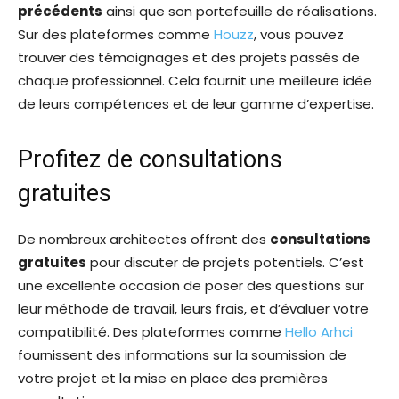
précédents
ainsi que son portefeuille de réalisations.
Sur des plateformes comme
Houzz
, vous pouvez
trouver des témoignages et des projets passés de
chaque professionnel. Cela fournit une meilleure idée
de leurs compétences et de leur gamme d’expertise.
Profitez de consultations
gratuites
De nombreux architectes offrent des
consultations
gratuites
pour discuter de projets potentiels. C’est
une excellente occasion de poser des questions sur
leur méthode de travail, leurs frais, et d’évaluer votre
compatibilité. Des plateformes comme
Hello Arhci
fournissent des informations sur la soumission de
votre projet et la mise en place des premières