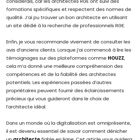
considérais, car les architectes RGE ont suivi des
formations spécifiques et respectent des normes de
qualité. J’ai pu trouver un bon architecte en utilisant
un site dédié à la recherche de professionnels RGE.
Enfin, je vous recommande vivement de consulter les
avis d’anciens clients. Lorsque j’ai commencé à lire les
témoignages sur des plateformes comme
HOUZZ
,
cela m’a donné une meilleure compréhension des
compétences et de la fiabilité des architectes
potentiels. Les expériences passées d’autres
propriétaires peuvent fournir des éclaircissements
précieux qui vous guideront dans le choix de
l’architecte idéal.
Dans un monde où la digitalisation est omniprésente,
il est devenu essentiel de savoir comment dénicher
un
architecte
fiable en ligne. Cet article vous guidera