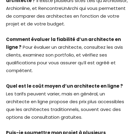
architecte ?
Il existe plusieurs sites tels qu’Archidvisor,
Archionline, et RencontreUnArchi qui vous permettent
de comparer des architectes en fonction de votre
projet et de votre budget.
Comment évaluer la fiabilité d’un architecte en
ligne ?
Pour évaluer un architecte, consultez les avis
clients, examinez son portfolio, et vérifiez ses
qualifications pour vous assurer qu’il est agréé et
compétent.
Quel est le coût moyen d’un architecte en ligne ?
Les tarifs peuvent varier, mais en général, un
architecte en ligne propose des prix plus accessibles
que les architectes traditionnels, souvent avec des
options de consultation gratuites.
Puis-je soumettre mon projet à plusieurs