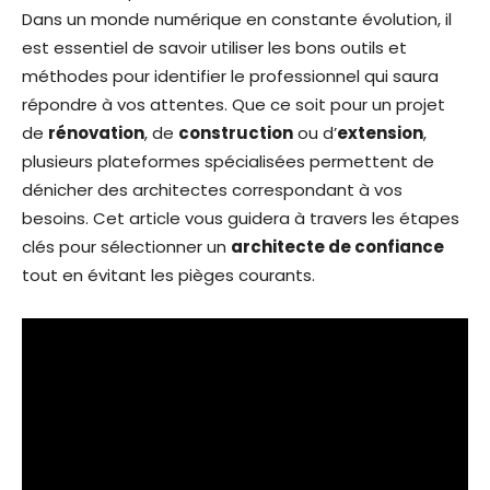
Dans un monde numérique en constante évolution, il
est essentiel de savoir utiliser les bons outils et
méthodes pour identifier le professionnel qui saura
répondre à vos attentes. Que ce soit pour un projet
de
rénovation
, de
construction
ou d’
extension
,
plusieurs plateformes spécialisées permettent de
dénicher des architectes correspondant à vos
besoins. Cet article vous guidera à travers les étapes
clés pour sélectionner un
architecte de confiance
tout en évitant les pièges courants.