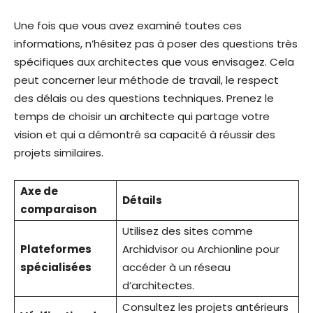
Une fois que vous avez examiné toutes ces
informations, n’hésitez pas à poser des questions très
spécifiques aux architectes que vous envisagez. Cela
peut concerner leur méthode de travail, le respect
des délais ou des questions techniques. Prenez le
temps de choisir un architecte qui partage votre
vision et qui a démontré sa capacité à réussir des
projets similaires.
Axe de
Détails
comparaison
Utilisez des sites comme
Plateformes
Archidvisor ou Archionline pour
spécialisées
accéder à un réseau
d’architectes.
Consultez les projets antérieurs