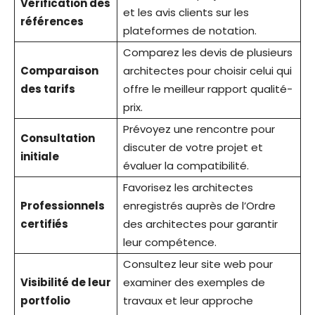
Vérification des
et les avis clients sur les
références
plateformes de notation.
Comparez les devis de plusieurs
Comparaison
architectes pour choisir celui qui
des tarifs
offre le meilleur rapport qualité-
prix.
Prévoyez une rencontre pour
Consultation
discuter de votre projet et
initiale
évaluer la compatibilité.
Favorisez les architectes
Professionnels
enregistrés auprès de l’Ordre
certifiés
des architectes pour garantir
leur compétence.
Consultez leur site web pour
Visibilité de leur
examiner des exemples de
portfolio
travaux et leur approche