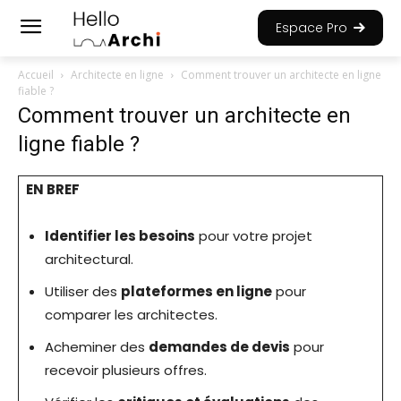
Espace Pro
Accueil
Architecte en ligne
Comment trouver un architecte en ligne
fiable ?
Comment trouver un architecte en
ligne fiable ?
EN BREF
Identifier les besoins
pour votre projet
architectural.
Utiliser des
plateformes en ligne
pour
comparer les architectes.
Acheminer des
demandes de devis
pour
recevoir plusieurs offres.