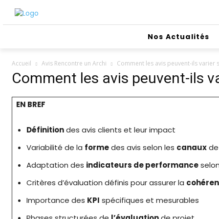
Nos Actualités
Accueil
Avis Rencontre un Archi
Comment les avis peuvent-ils varier s
Comment les avis peuvent-ils var
EN BREF
Définition
des avis clients et leur impact
Variabilité de la
forme
des avis selon les
canaux
de 
Adaptation des
indicateurs de performance
selon
Critères d’évaluation définis pour assurer la
cohére
Importance des
KPI
spécifiques et mesurables
Phases structurées de
l’évaluation
de projet