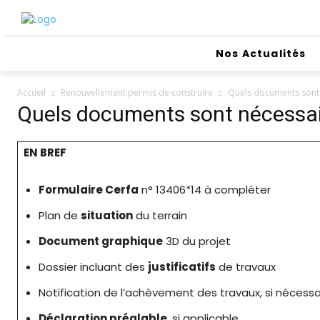
Nos Actualités
Accueil
Renouvellement permis de construire
Quels documents sont 
Quels documents sont nécessair
EN BREF
Formulaire Cerfa
n° 13406*14 à compléter
Plan de
situation
du terrain
Document graphique
3D du projet
Dossier incluant des
justificatifs
de travaux
Notification de l’achèvement des travaux, si nécessa
Déclaration préalable
, si applicable