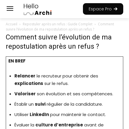
Espace Pro
Accueil
Repostuler après un refus : Guide Complet
Comment
suivre l’évolution de ma repostulation après un refus ?
Comment suivre l’évolution de ma
repostulation après un refus ?
EN BREF
Relancer
le recruteur pour obtenir des
explications
sur le refus.
Valoriser
son évolution et ses compétences.
Établir un
suivi
régulier de la candidature.
Utiliser
LinkedIn
pour maintenir le contact.
Évaluer la
culture d’entreprise
avant de